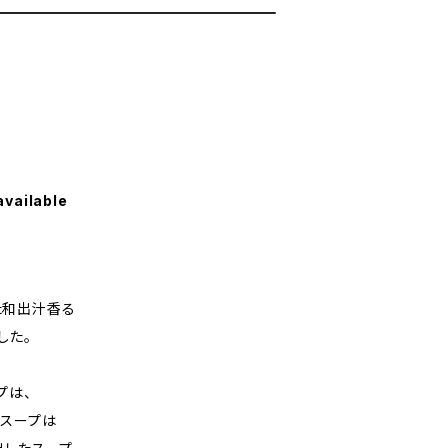
available
た和出汁香る
した。
プは、
スープは