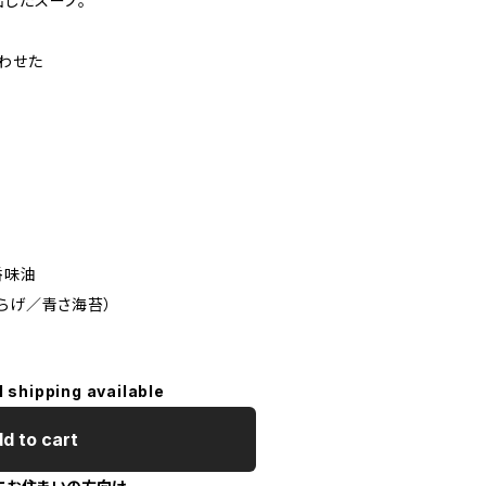
出したスープ。
わせた
香味油
らげ／青さ海苔）
l shipping available
d to cart