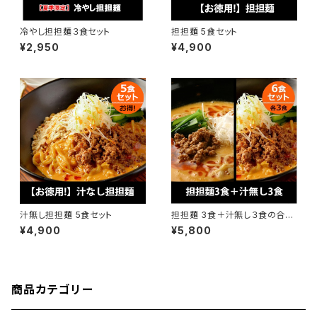
冷やし担担麺３食セット
担担麺 5食セット
¥2,950
¥4,900
汁無し担担麺 5食セット
担担麺 3食＋汁無し３食の合計
6食セット
¥4,900
¥5,800
商品カテゴリー