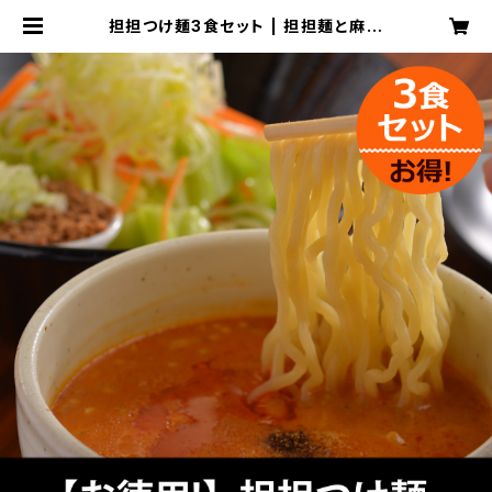
担担つけ麺3食セット | 担担麺と麻婆
豆腐専門店 虎玄